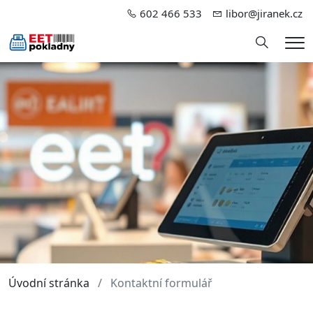
602 466 533
libor@jiranek.cz
Hledání
Me
Úvodní stránka
Kontaktní formulář