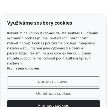
Adresa
Využíváme soubory cookies
Libor Jiránek DE BUREAU
Kliknutím na Přijmout cookies dáváte souhlas s uložením
9. května 620, Tábor
vybraných cookies (nutné, preferenční, výkonnostní,
marketingové). Cookies používáme pro lepší fungování
Kontakt
našeho webu, měření jeho výkonnosti a cílení a
personalizaci reklam. To jaké cookies budou uloženy,
libor@jiranek.cz
můžete svobodně rozhodnout pod tlačítkem Upravit
nastavení.
602 466 533
Prohlášení o cookies.
Sledujte nás
Upravit nastavení
Odmítnout cookies
Přijmout cookies
© 2026
Libor Jiránek DE BUREAU